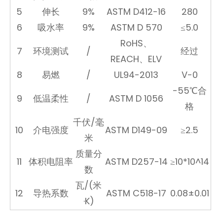
5
伸长
9%
ASTM D412-16
280
6
吸水率
9%
ASTM D 570
≤5.0
RoHS、
7
环境测试
/
经过
REACH、ELV
8
易燃
/
UL94-2013
V-0
-55℃合
9
低温柔性
/
ASTM D 1056
格
千伏/毫
10
介电强度
ASTM D149-09
≥2.5
米
质量分
11
体积电阻率
ASTM D257-14
≥10*10^14
数
瓦/(米
12
导热系数
ASTM C518-17
0.08±0.01
·K)