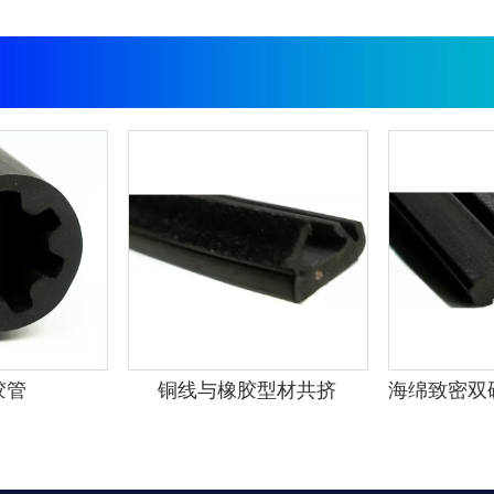
胶管
铜线与橡胶型材共挤