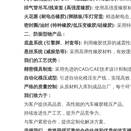
排气管吊耳/线束套 (高强度橡胶):
使用高强度橡胶材
火花塞 (耐电击橡胶)/脚踏板/车灯背盖:
精选耐电击
密封圈/油封 (特种橡胶/低压变橡胶/硅橡胶):
采用特
二、防振型物产品：
底盘系统 (引擎脚、衬套等):
利用橡胶优异的减震性
悬挂系统 (减振垫等):
采用高弹性橡胶材料，有效缓
我们的工艺优势：
精密模具制造:
采用先进的CAD/CAE技术设计和
自动化模压成型:
引进自动化模压生产线，实现高效
严格的质量控制:
从原材料入库到成品出厂，每个环
我们致力于：
为客户提供高品质、高性能的汽车橡胶模压产品。
持续改进生产工艺，提升产品竞争力。
与客户紧密合作，提供定制化解决方案。
选择我们，您将获得可靠的合作伙伴和优质的汽车