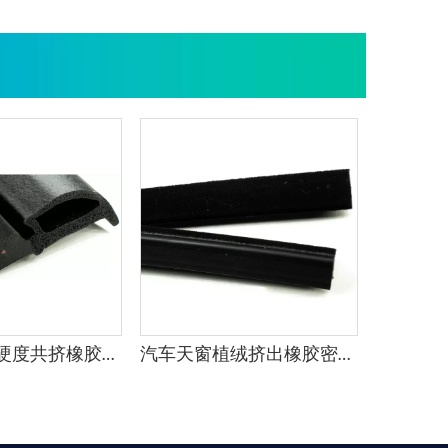
海绵致密双硬度共挤橡胶密封条
汽车天窗植绒挤出橡胶密封条