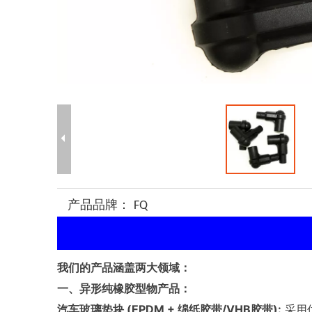
产品品牌：
FQ
我们的产品涵盖两大领域：
一、异形纯橡胶型物产品：
汽车玻璃垫块 (EPDM + 绵纸胶带/VHB胶带):
采用