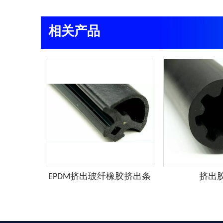
相关产品
条
EPDM挤出玻纤橡胶挤出条
挤出