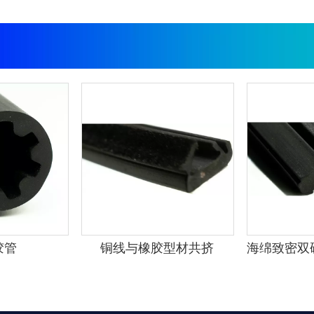
胶管
铜线与橡胶型材共挤