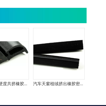
海绵致密双硬度共挤橡胶密封条
汽车天窗植绒挤出橡胶密封条