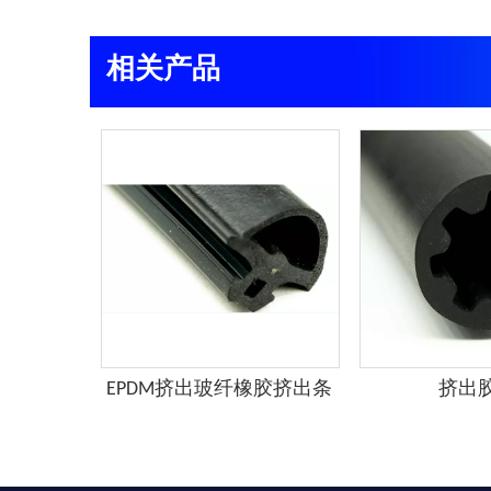
相关产品
条
EPDM挤出玻纤橡胶挤出条
挤出