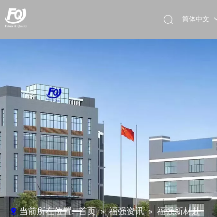
简体中文
English
Deutsch
当前所在位置:
首页
»
福强资讯
»
福强新材赴