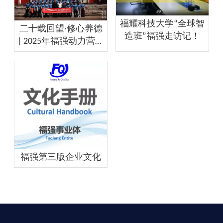
福耀科技大学“全球智
二十载回望·修心养德
造班”福强走访记！
| 2025年福强动力营雪
峰崇圣禅寺禅修之旅
圆满落幕
福强第三版企业文化