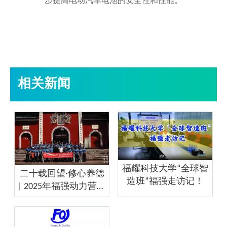
步提高电动汽车电池的安全性和性能。
相关新闻
福耀科技大学“全球智
二十载回望·修心养德
造班”福强走访记！
| 2025年福强动力营雪
峰崇圣禅寺禅修之旅
圆满落幕